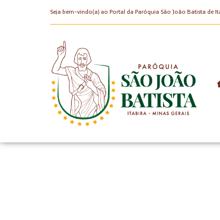
Seja bem-vindo(a) ao Portal da Paróquia São João Batista de It