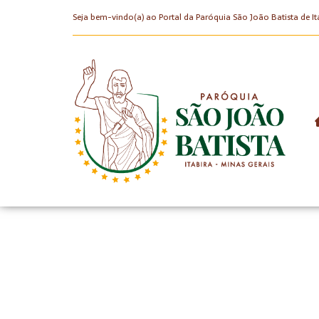
Seja bem-vindo(a) ao Portal da Paróquia São João Batista de It