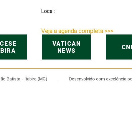
Local:
Veja a agenda completa >>>
OCESE
VATICAN
CN
ABIRA
NEWS
 João Batista - Itabira (MG) . Desenvolvido com excelência po