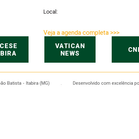
Local:
Veja a agenda completa >>>
OCESE
VATICAN
CN
ABIRA
NEWS
 João Batista - Itabira (MG) . Desenvolvido com excelência po