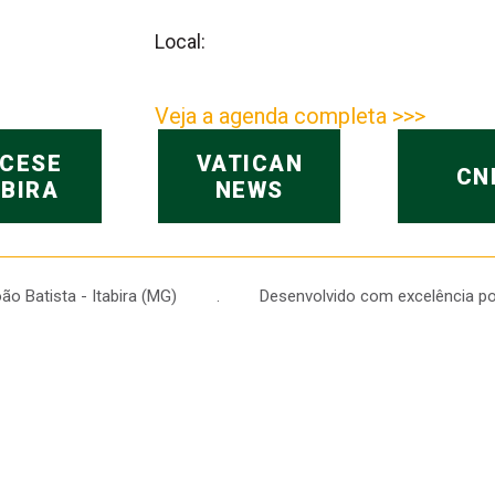
Local:
Veja a agenda completa >>>
OCESE
VATICAN
CN
ABIRA
NEWS
 João Batista - Itabira (MG) . Desenvolvido com excelência po