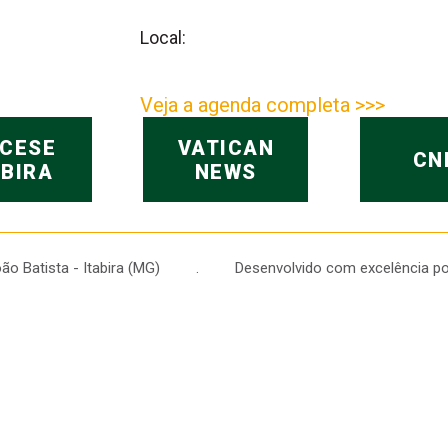
Local:
Veja a agenda completa >>>
OCESE
VATICAN
CN
ABIRA
NEWS
 João Batista - Itabira (MG) . Desenvolvido com excelência po