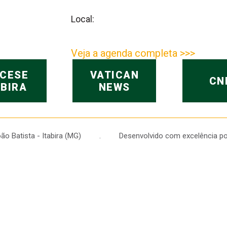
Local:
Veja a agenda completa >>>
OCESE
VATICAN
CN
ABIRA
NEWS
 João Batista - Itabira (MG) . Desenvolvido com excelência po