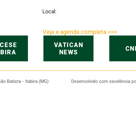
Local:
Veja a agenda completa >>>
OCESE
VATICAN
CN
ABIRA
NEWS
 João Batista - Itabira (MG) . Desenvolvido com excelência po