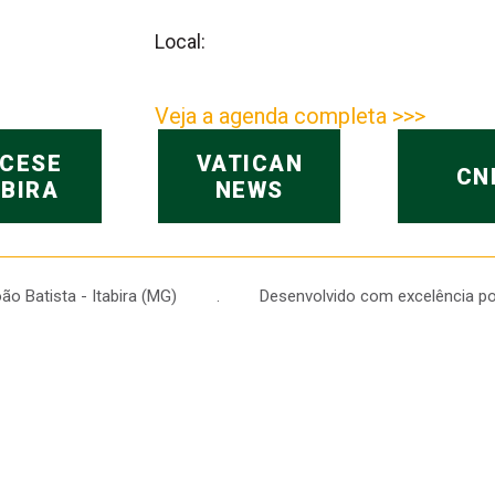
Local:
Veja a agenda completa >>>
OCESE
VATICAN
CN
ABIRA
NEWS
 João Batista - Itabira (MG) . Desenvolvido com excelência po