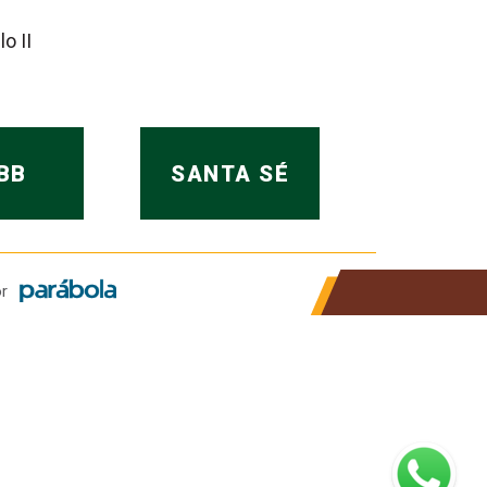
o II
BB
SANTA SÉ
r