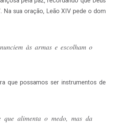
erançosa pela paz, recordando que Deus
ão”. Na sua oração, Leão XIV pede o dom
enunciem às armas e escolham o
para que possamos ser instrumentos de
le que alimenta o medo, mas da