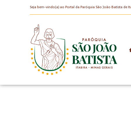
Seja bem-vindo(a) ao Portal da Paróquia São João Batista de It