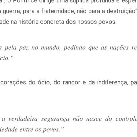
a”, o Pontífice dirige uma súplica profunda e esp
 guerra; para a fraternidade, não para a destruiç
idade na história concreta dos nossos povos.
ca pela paz no mundo, pedindo que as nações r
cia.”
corações do ódio, do rancor e da indiferença, 
 a verdadeira segurança não nasce do contro
riedade entre os povos.”