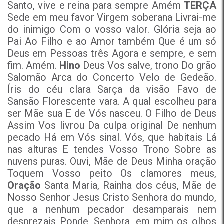
Santo, vive e reina para sempre Amém
TERÇA
Sede em meu favor Virgem soberana Livrai-me
do inimigo Com o vosso valor. Glória seja ao
Pai Ao Filho e ao Amor também Que é um só
Deus em Pessoas três Agora e sempre, e sem
fim. Amém.
Hino
Deus Vos salve, trono Do grão
Salomão Arca do Concerto Velo de Gedeão.
Íris do céu clara Sarça da visão Favo de
Sansão Florescente vara. A qual escolheu para
ser Mãe sua E de Vós nasceu. O Filho de Deus
Assim Vos livrou Da culpa original De nenhum
pecado Há em Vós sinal. Vós, que habitais Lá
nas alturas E tendes Vosso Trono Sobre as
nuvens puras. Ouvi, Mãe de Deus Minha oração
Toquem Vosso peito Os clamores meus,
Oração
Santa Maria, Rainha dos céus, Mãe de
Nosso Senhor Jesus Cristo Senhora do mundo,
que a nenhum pecador desamparais nem
desprezais Ponde, Senhora, em mim os olhos