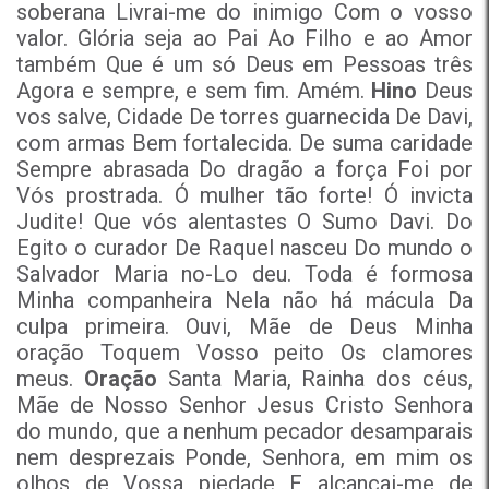
soberana Livrai-me do inimigo Com o vosso
valor. Glória seja ao Pai Ao Filho e ao Amor
também Que é um só Deus em Pessoas três
Agora e sempre, e sem fim. Amém.
Hino
Deus
vos salve, Cidade De torres guarnecida De Davi,
com armas Bem fortalecida. De suma caridade
Sempre abrasada Do dragão a força Foi por
Vós prostrada. Ó mulher tão forte! Ó invicta
Judite! Que vós alentastes O Sumo Davi. Do
Egito o curador De Raquel nasceu Do mundo o
Salvador Maria no-Lo deu. Toda é formosa
Minha companheira Nela não há mácula Da
culpa primeira. Ouvi, Mãe de Deus Minha
oração Toquem Vosso peito Os clamores
meus.
Oração
Santa Maria, Rainha dos céus,
Mãe de Nosso Senhor Jesus Cristo Senhora
do mundo, que a nenhum pecador desamparais
nem desprezais Ponde, Senhora, em mim os
olhos de Vossa piedade E alcançai-me de