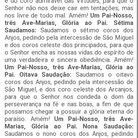
e do coro admirável das Virtudes, para que o
Senhor não nos deixe cair em tentações, mas
nos livre de todo mal. Amém!
Um Pai-Nosso,
três Ave-Marias, Glória ao Pai.
Sétima
Saudamos:
Saudamos o sétimo coros dos
Anjos, pedindo pela intercessão de São Miguel
e dos coros celeste dos principados, para que
o Senhor encha as nossas vidas do espírito de
uma verdadeira e sincera obediência. Amém!
Um Pai-Nosso, três Ave-Marias, Glória ao
Pai.
Oitava Saudação:
Saudamos o oitavo
coros dos Anjos, pedindo pela intercessão de
São Miguel, e dos coro celeste dos Arcanjos,
para que o Senhor nos condeda o dom da
perseverança na fé e nas boas, a fim de que
possamos chegar a possuir a glória eterna do
paraíso. Amém!
Um Pai-Nosso, três Ave-
Marias, Glória ao Pai.
Nona Saudação:
Saudamos o nono coros dos Anjos, pedindo