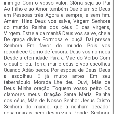
inimigo Com o vosso valor. Glória seja ao Pai
Ao Filho e ao Amor também Que é um só Deus
em Pessoas três Agora e sempre, e sem fim.
Amém.
Hino
Deus vos salve, Virgem Senhora
do mundo Rainha dos céus E das virgens,
Virgem. Estrela da manhã Deus vos salve, cheia
De graça divina Formosa e louçã. Dai pressa
Senhora Em favor do mundo Pois vos
reconhece Como defensora. Deus vos nomeou
Desde a eternidade Para a Mãe do Verbo Com
o qual criou. Terra, mar e céus E vos escolheu
Quando Adão pecou Por esposa de Deus. Deus
a escolheu E já muito antes Em seu
tabernáculo Morada Lhe deu. Ouvi, Mãe de
Deus Minha oração Toquem vosso peito Os
clamores meus.
Oração
Santa Maria, Rainha
dos céus, Mãe de Nosso Senhor Jesus Cristo
Senhora do mundo, que a nenhum pecador
desamparais nem desprezais Ponde, Senhora,