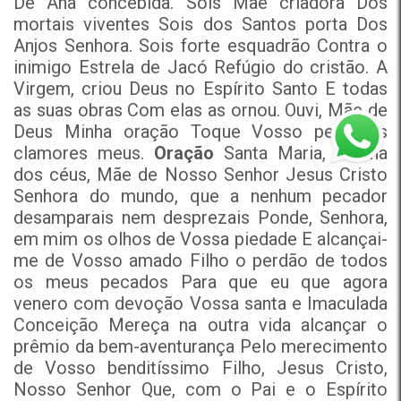
De Ana concebida. Sois Mãe criadora Dos
mortais viventes Sois dos Santos porta Dos
Anjos Senhora. Sois forte esquadrão Contra o
inimigo Estrela de Jacó Refúgio do cristão. A
Virgem, criou Deus no Espírito Santo E todas
as suas obras Com elas as ornou. Ouvi, Mãe de
Deus Minha oração Toque Vosso peito Os
clamores meus.
Oração
Santa Maria, Rainha
dos céus, Mãe de Nosso Senhor Jesus Cristo
Senhora do mundo, que a nenhum pecador
desamparais nem desprezais Ponde, Senhora,
em mim os olhos de Vossa piedade E alcançai-
me de Vosso amado Filho o perdão de todos
os meus pecados Para que eu que agora
venero com devoção Vossa santa e Imaculada
Conceição Mereça na outra vida alcançar o
prêmio da bem-aventurança Pelo merecimento
de Vosso benditíssimo Filho, Jesus Cristo,
Nosso Senhor Que, com o Pai e o Espírito