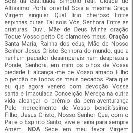
Sois da castidade Símbolo real. Cidade do
Altíssimo Porta oriental Sois a mesma Graça
Virgem singular. Qual lírio cheiroso Entre
espinhas duras Tal sois Vós, Senhora Entre as
criaturas. Ouvi, Mãe de Deus Minha oração
Toque Vosso peito Os clamores meus.
Oração
Santa Maria, Rainha dos céus, Mãe de Nosso
Senhor Jesus Cristo Senhora do mundo, que a
nenhum pecador desamparais nem desprezais
Ponde, Senhora, em mim os olhos de Vossa
piedade E alcançai-me de Vosso amado Filho
o perdão de todos os meus pecados Para que
eu que agora venero com devoção Vossa
santa e Imaculada Conceição Mereça na outra
vida alcançar o prêmio da bem-aventurança
Pelo merecimento de Vosso benditíssimo
Filho, Jesus Cristo, Nosso Senhor Que, com o
Pai e o Espírito Santo, vive e reina para sempre
Amém.
NOA
Sede em meu favor Virgem