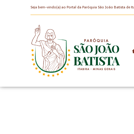
Seja bem-vindo(a) ao Portal da Paróquia São João Batista de It