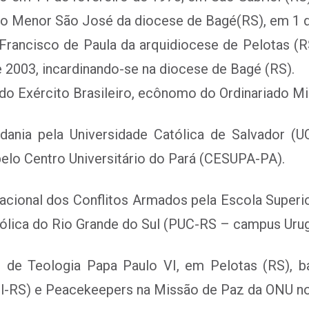
o Menor São José da diocese de Bagé(RS), em 1 de
rancisco de Paula da arquidiocese de Pelotas (R
2003, incardinando-se na diocese de Bagé (RS).
do Exército Brasileiro, ecônomo do Ordinariado Mil
dania pela Universidade Católica de Salvador (UC
elo Centro Universitário do Pará (CESUPA-PA).
acional dos Conflitos Armados pela Escola Superio
atólica do Rio Grande do Sul (PUC-RS – campus Urug
o de Teologia Papa Paulo VI, em Pelotas (RS), ba
Pel-RS) e Peacekeepers na Missão de Paz da ONU 