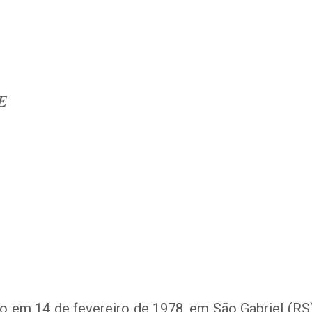
E
o em 14 de fevereiro de 1978, em São Gabriel (RS)