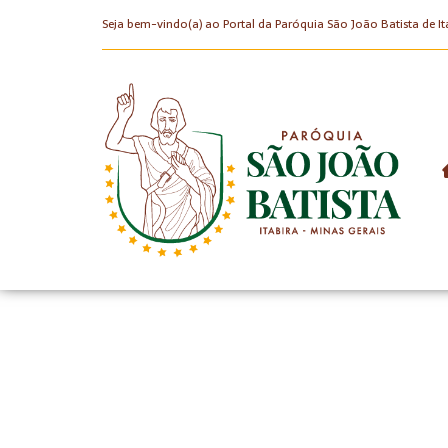
Seja bem-vindo(a) ao Portal da Paróquia São João Batista de It