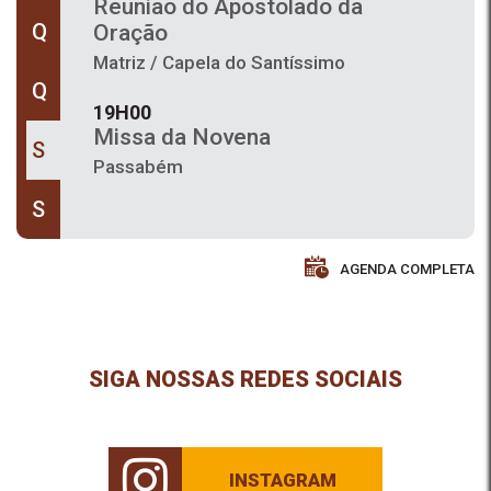
Reunião do Apostolado da
Q
Oração
Matriz / Capela do Santíssimo
Q
19H00
Missa da Novena
S
Passabém
S
19H30
Missa em honra ao Sagrado
Coração de Jesus
AGENDA COMPLETA
Bálsamos
19H30
Missa em honra ao Sagrado
SIGA NOSSAS REDES SOCIAIS
Coração de Jesus e Tríduo dos
10 anos dos Diáconos
Permanentes
INSTAGRAM
Matriz