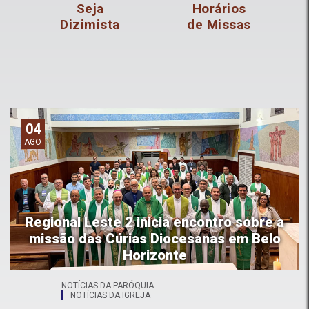
Seja
Horários
Dizimista
de Missas
04
AGO
Regional Leste 2 inicia encontro sobre a
missão das Cúrias Diocesanas em Belo
Horizonte
NOTÍCIAS DA PARÓQUIA
NOTÍCIAS DA IGREJA