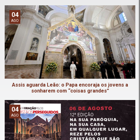
04
AGO
Assis aguarda Leão: o Papa encoraja os jovens a
sonharem com “coisas grandes”
04
AGO